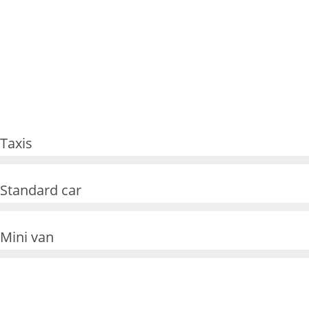
Taxis
4
1
Standard car
0
3
0
3
Mini van
0
8
0
0
0