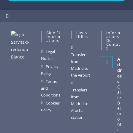
Aide Et
Liens
Inform
Inform
Utiles
Ations
Ations
De
Contac
T
Legal
Transfers
Notice
A
from
d
Privacy
Madrid to
dr
Policy
the Airport
es
Terms
s:
C
and
Transfers
al
Conditions
from
le
B
Cookies
Madrid to
el
Policy
Atocha
m
station
o
nt
e