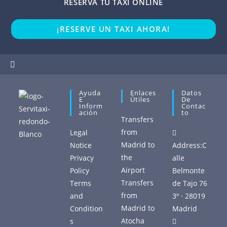
RESERVA TU TAXI ONLINE
¡RESERVE UN TAXI AHORA!
Ayuda
Enlaces
Datos
E
Útiles
De
Inform
Contac
Ación
To
Transfers
from
Legal
Madrid to
Notice
Address:
C
the
Privacy
alle
Airport
Policy
Belmonte
Transfers
Terms
de Tajo 76
from
and
3º · 28019
Madrid to
Condition
Madrid
Atocha
s